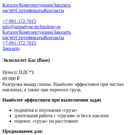
Каталог
Комплектующие
Заказать
расчёт
Сертификаты
Контакты
+7-991-372-7015
info@armadyne-technology.ru
Каталог
Комплектующие
Заказать
расчёт
Сертификаты
Контакты
+7-991-372-7015
Заказать
Экзоскелет Бас (Base)
Цена (c НДС*):
69 000 ₽
Разгрузка мыщц спины. Наиболее эффективен при частых
наклонах, а также при переносе груза.
Наиболее эффективен при выполнении задач
поднятия и опускания «груза»
длительная работа с «грузом» и без в наклоне
перенос «груза» на расстояние
Предназначен для: