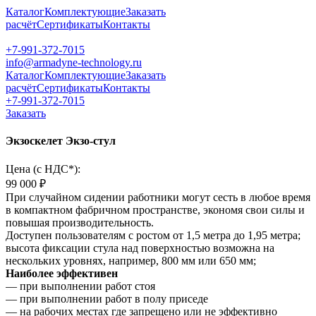
Каталог
Комплектующие
Заказать
расчёт
Сертификаты
Контакты
+7-991-372-7015
info@armadyne-technology.ru
Каталог
Комплектующие
Заказать
расчёт
Сертификаты
Контакты
+7-991-372-7015
Заказать
Экзоскелет Экзо-стул
Цена (c НДС*):
99 000 ₽
При случайном сидении работники могут сесть в любое время
в компактном фабричном пространстве, экономя свои силы и
повышая производительность.
Доступен пользователям с ростом от 1,5 метра до 1,95 метра;
высота фиксации стула над поверхностью возможна на
нескольких уровнях, например, 800 мм или 650 мм;
Наиболее эффективен
— при выполнении работ стоя
— при выполнении работ в полу приседе
— на рабочих местах где запрещено или не эффективно