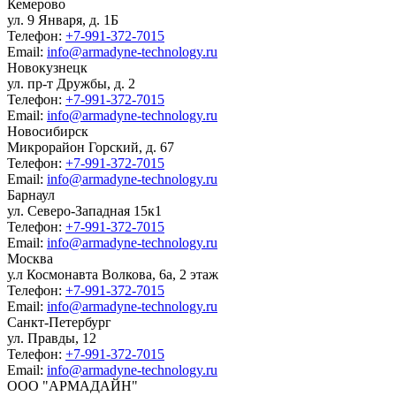
Кемерово
ул. 9 Января, д. 1Б
Телефон:
+7-991-372-7015
Email:
info@armadyne-technology.ru
Новокузнецк
ул. пр-т Дружбы, д. 2
Телефон:
+7-991-372-7015
Email:
info@armadyne-technology.ru
Новосибирск
Микрорайон Горский, д. 67
Телефон:
+7-991-372-7015
Email:
info@armadyne-technology.ru
Барнаул
ул. Северо-Западная 15к1
Телефон:
+7-991-372-7015
Email:
info@armadyne-technology.ru
Москва
у.л Космонавта Волкова, 6а, ​2 этаж
Телефон:
+7-991-372-7015
Email:
info@armadyne-technology.ru
Санкт-Петербург
ул. Правды, 12
Телефон:
+7-991-372-7015
Email:
info@armadyne-technology.ru
ООО "АРМАДАЙН"